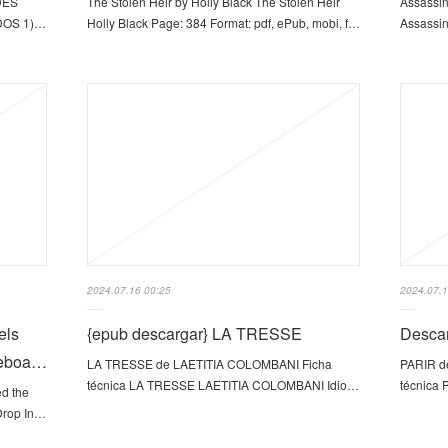
DES
The Stolen Heir by Holly Black The Stolen Heir
Assassin
DOS 1)…
Holly Black Page: 384 Format: pdf, ePub, mobi, f…
Assassin
2024.07.16 00:25
2024.07.1
els
{epub descargar} LA TRESSE
Desca
teboa…
LA TRESSE de LAETITIA COLOMBANI Ficha
PARIR d
técnica LA TRESSE LAETITIA COLOMBANI Idio…
técnic
d the
Drop In…