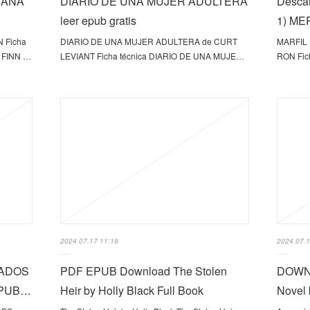
TANA
DIARIO DE UNA MUJER ADULTERA
Desca
leer epub gratis
1) ME
N Ficha
DIARIO DE UNA MUJER ADULTERA de CURT
MARFIL
. FINN …
LEVIANT Ficha técnica DIARIO DE UNA MUJE…
RON Fic
2024.07.17 11:19
2024.07.1
TADOS
PDF EPUB Download The Stolen
DOWNL
EPUB…
Heir by Holly Black Full Book
Novel