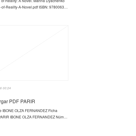
 of Reality: A Novel. Marina Dyachenko
-of-Reality-A-Novel.pdf ISBN: 9780063…
6 00:24
rgar PDF PARIR
e IBONE OLZA FERNANDEZ Ficha
a PARIR IBONE OLZA FERNANDEZ Núm…